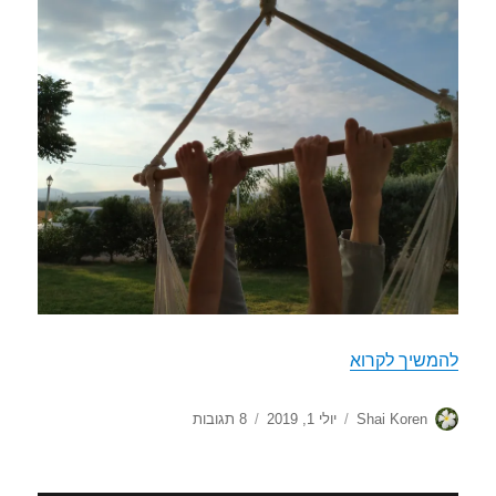
Home Run
להמשיך לקרוא
מחבר
פורסם
על
Shai Koren
יולי 1, 2019
8 תגובות
בתאריך
Home
Run