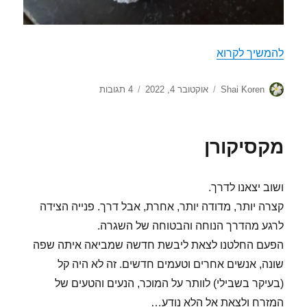
המסע הקטן בחצי האי יוקטן (Yukatan)
להמשיך לקרוא
מחבר
פורסם
על
Shai Koren
אוקטובר 4, 2022
4 תגובות
בתאריך
המסע
הקטן
בחצי
מקסיקורן
האי
יוקטן
(Yukatan)
ושוב יצאנו לדרך.
קצרה יותר, מדודה יותר, אחרת, אבל דרך. פנייה הצידה
לרגע מהדרך הנוחה והבטוחה של השגרה.
הפעם החלטנו לצאת ליבשת חדשה שמביאה איתה שפה
שונה, אנשים אחרים וטעמים חדשים. זה לא היה קל
(בעיקר בשבילי) לוותר על המוכר, הנעים והטעים של
המזרח ולצאת אל הלא נודע…