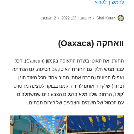
אל הסוף ומעבר לו
להמשיך לקרוא
מחבר
פורסם
על
Shai Koren
אוקטובר 23, 2022
2 תגובות
בתאריך
אל
הסוף
ומעבר
וואחקה (Oaxaca)
לו
החזרנו את האוטו בשדה התעופה בקנקון (Cancun). הכל
עבר ממש חלק, גם החזרת האוטו, גם הטיסה, גם הנחיתה
ואפילו המונית (חברה אחת, מחיר אחד, הכל מאוד הוגן
וברור) שלקחה אותנו לדירה. קמנו בבוקר לסצינה מהסרט
'קוקו', הרחוב שלנו מלא בדגלים הצבעוניים שמשתלבים
עם הכחול של השמים והצבעים של קירות הבתים.